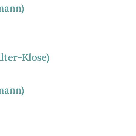
tmann)
lter-Klose)
mann)