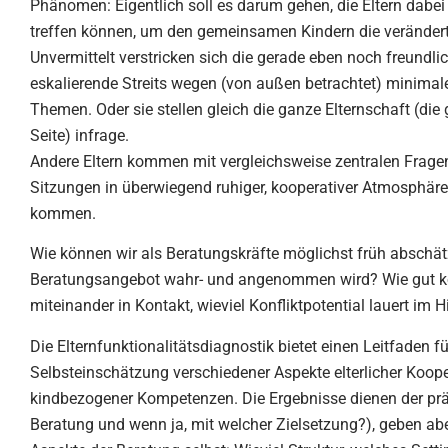
Phänomen: Eigentlich soll es darum gehen, die Eltern dabei
treffen können, um den gemeinsamen Kindern die veränderte
Unvermittelt verstricken sich die gerade eben noch freundli
eskalierende Streits wegen (von außen betrachtet) minimale
Themen. Oder sie stellen gleich die ganze Elternschaft (di
Seite) infrage.
Andere Eltern kommen mit vergleichsweise zentralen Frage
Sitzungen in überwiegend ruhiger, kooperativer Atmosphär
kommen.
Wie können wir als Beratungskräfte möglichst früh abschät
Beratungsangebot wahr- und angenommen wird? Wie gut k
miteinander in Kontakt, wieviel Konfliktpotential lauert im 
Die Elternfunktionalitätsdiagnostik bietet einen Leitfaden f
Selbsteinschätzung verschiedener Aspekte elterlicher Koop
kindbezogener Kompetenzen. Die Ergebnisse dienen der prä
Beratung und wenn ja, mit welcher Zielsetzung?), geben ab