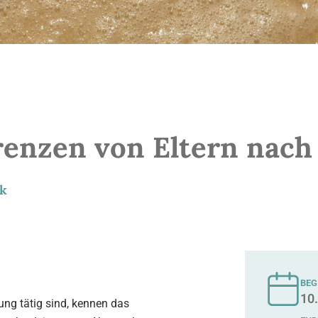
renzen von Eltern nac
ik
BEG
10
ung tätig sind, kennen das