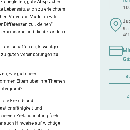
 zu begleiten, gute Absprachen
END
10
 Lebenssituation zu erleichtern.
chen Väter und Mütter in wild
Ju
r Differenzen zu „kleinen“
Bis
e gemeinsame und die der anderen
481
n und schaffen es, in wenigen
Mit
e zu guten Vereinbarungen zu
Gä
zen, wie gut unser
Bu
ommen Eltern über ihre Themen
Hintergrund?
A
ür die Fremd- und
erationsfähigkeit und
ziseren Zielausrichtung (geht
er auch Hinweise auf wichtige