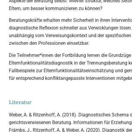
Aspekte der Beratung selbst: Wieviel Struktur, welches Sett
Eltern, um besser kommunizieren zu können?
Beratungskräfte erhalten mehr Sicherheit in ihren Intervent
diagnostische Reflexion schneller aus Verwicklungen lösen. 
unabhängig vom Verweisungskontext und der spezifischen ö
zwischen den Professionen einsetzbar.
Die Teilnehmer*innen der Fortbildung lernen die Grundzüge
Elternfunktionalitätsdiagnostik in der Trennungsberatung 
Fallbeispiele zur Elternfunktionalitätseinschätzung und 
für entsprechend konfliktangepasste Interventionen mitgeb
Literatur
Weber, A. & Ritzenhoff, A. (2018). Diagnostisches Schema de
gerichtsverwiesenen Beratung. Informationen für Erziehungs
Främbs, J., Ritzenhoff, A. & Weber, A. (2020). Diagnostik der